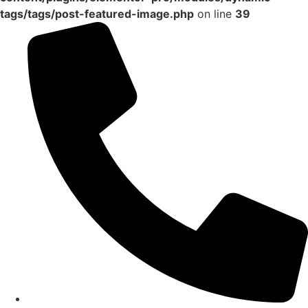
tags/tags/post-featured-image.php
on line
39
Ir
al
contenido