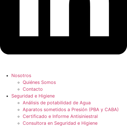
Nosotros
Quiénes Somos
Contacto
Seguridad e Higiene
Análisis de potabilidad de Agua
Aparatos sometidos a Presión (PBA y CABA)
Certificado e Informe Antisiniestral
Consultora en Seguridad e Higiene